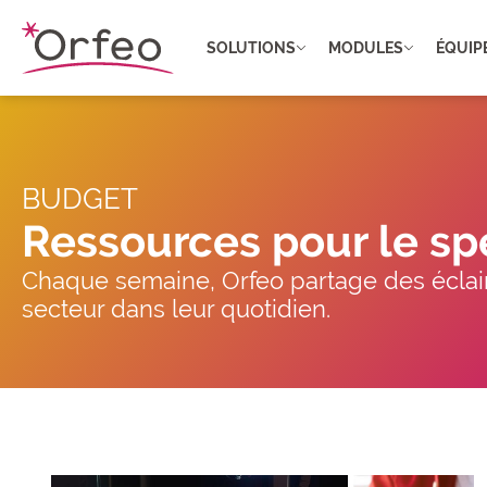
Panneau de gestion des cookies
SOLUTIONS
MODULES
ÉQUIP
BUDGET
Ressources pour le sp
Chaque semaine, Orfeo partage des éclair
secteur dans leur quotidien.