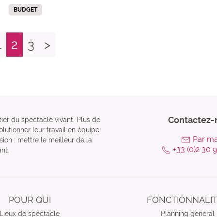
BUDGET
1
2
3
>
Contactez-
tier du spectacle vivant. Plus de
lutionner leur travail en équipe
Par ma
ion : mettre le meilleur de la
+33 (0)2 30 
nt.
POUR QUI
FONCTIONNALI
Lieux de spectacle
Planning général