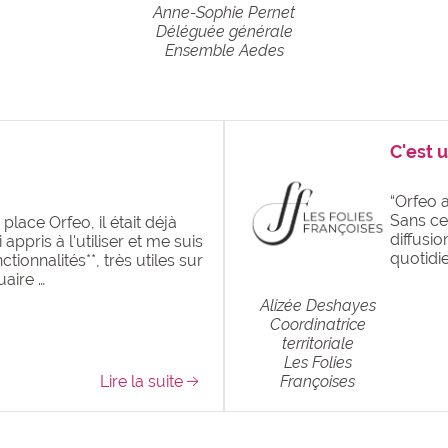
Anne-Sophie Pernet
Déléguée générale
Ensemble Aedes
C'est 
“Orfeo 
Sans cer
place Orfeo, il était déjà
diffusio
 appris à l'utiliser et me suis
quotidi
tionnalités**, très utiles sur
uaire …
Alizée Deshayes
Coordinatrice
territoriale
Les Folies
Lire la suite
Françoises