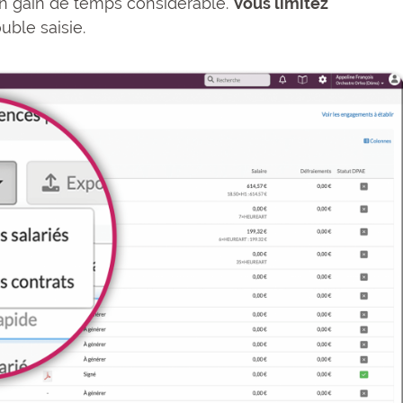
un gain de temps considérable.
Vous limitez
uble saisie.