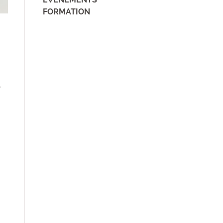
FORMATION
é
n