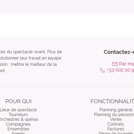
Contactez-
tier du spectacle vivant. Plus de
lutionner leur travail en équipe
Par ma
ion : mettre le meilleur de la
+33 (0)2 30 
nt.
POUR QUI
FONCTIONNALI
Lieux de spectacle
Planning général
Tourneurs
Planning du personn
Orchestres & opéras
Vente
Compagnies
Contrats
Ensembles
Factures
Agents
Régie de tournée