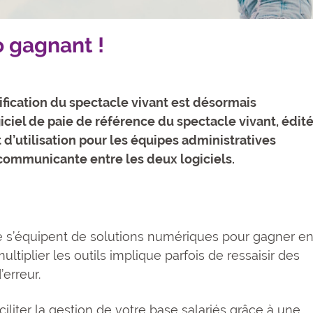
o gagnant !
nification du spectacle vivant est désormais
iciel de paie de référence du spectacle vivant, édit
rt d’utilisation pour les équipes administratives
I communicante entre les deux logiciels.
e s’équipent de solutions numériques pour gagner e
multiplier les outils implique parfois de ressaisir des
’erreur.
iliter la gestion de votre base salariés grâce à une