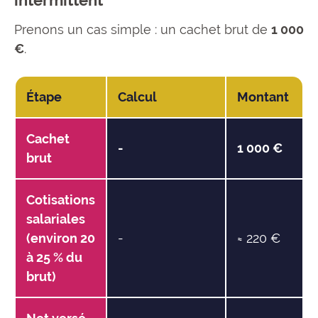
Prenons un cas simple : un cachet brut de
1 000
€
.
Étape
Calcul
Montant
Cachet
-
1 000 €
brut
Cotisations
salariales
(environ 20
-
≈ 220 €
à 25 % du
brut)