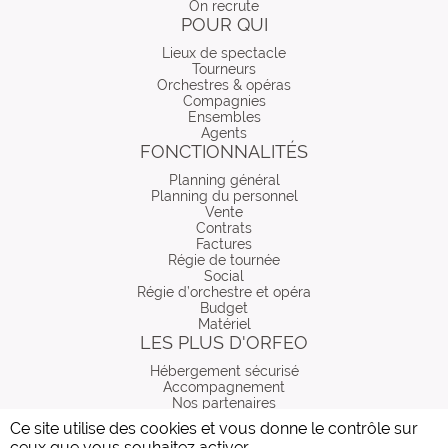
On recrute
POUR QUI
Lieux de spectacle
Tourneurs
Orchestres & opéras
Compagnies
Ensembles
Agents
FONCTIONNALITÉS
Planning général
Planning du personnel
Vente
Contrats
Factures
Régie de tournée
Social
Régie d’orchestre et opéra
Budget
Matériel
LES PLUS D'ORFEO
Hébergement sécurisé
Accompagnement
Nos partenaires
Ce site utilise des cookies et vous donne le contrôle sur
ceux que vous souhaitez activer