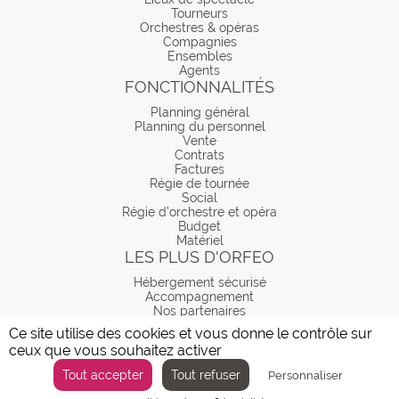
Tourneurs
Orchestres & opéras
Compagnies
Ensembles
Agents
FONCTIONNALITÉS
Planning général
Planning du personnel
Vente
Contrats
Factures
Régie de tournée
Social
Régie d’orchestre et opéra
Budget
Matériel
LES PLUS D'ORFEO
Hébergement sécurisé
Accompagnement
Nos partenaires
Ce site utilise des cookies et vous donne le contrôle sur
ceux que vous souhaitez activer
© 2024 Orfeo, logiciel de gestion spectacle vivant
Tout accepter
Tout refuser
Personnaliser
Mentions légales
Conditions générales de vente